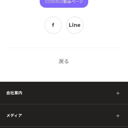
GC553G2製品ページ
f
Line
戻る
会社案内
＋
メディア
＋