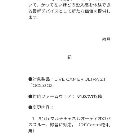
いて、かつてないほどの没入感を体験でき
る最新デバイスとして新たな価値を提供し
ます。
敬具
記
●対象製品：LIVE GAMER ULTRA 2.1
「GC553G2」
●対応ファームウェア：
v1.0.7.7
以降
●変更内容：
1. 5.1ch マルチチャネルオーディオのパ
ススルー、録音に対応。（RECentralを利
用）