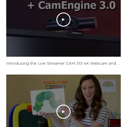
Introducing the Live Streamer CAM 513 4K Webcam and CamEngine AI Features