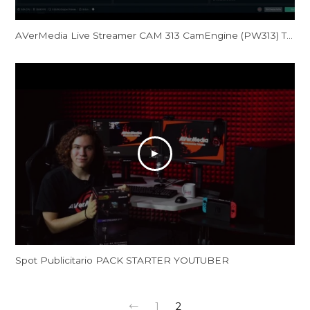
AVerMedia Live Streamer CAM 313 CamEngine (PW313) Tutorial
Spot Publicitario PACK STARTER YOUTUBER
←
1
2