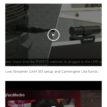
Live Streamer CAM 313 setup and Camengine Lite function on Windows