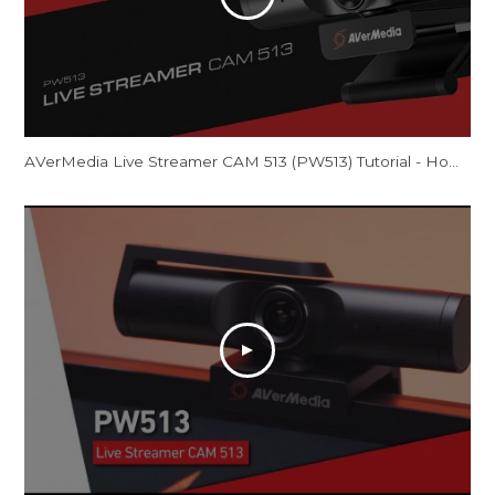
AVerMedia Live Streamer CAM 513 (PW513) Tutorial - How to Optimize Video Quality