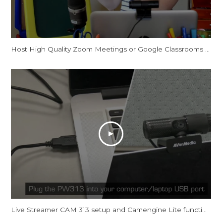
Host High Quality Zoom Meetings or Google Classrooms with AVerMedia
Live Streamer CAM 313 setup and Camengine Lite function on Mac