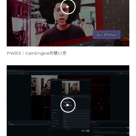
PW313：CamEngineの使い方