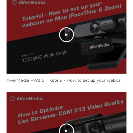
AVerMedia PW315 | Tutorial - How to set up your webcam on Mac (FaceTime & Zoom)