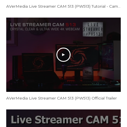
AVerMedia Live Streamer CAM 513 (PW513) Tutorial - CamEngine
AVerMedia Live Streamer CAM 513 (PW513) Official Trailer