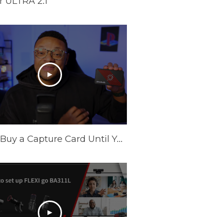
 ULTRA 2.1
Don't Buy a Capture Card Until You See This! (PS5 & Xbox) | AVerMedia Live Gamer Ultra S