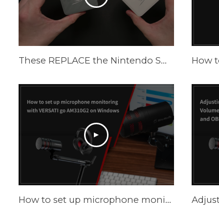
These REPLACE the Nintendo Switch Dock and Do Even More! [AVerMedia ELITE GO and CORE GO]
How t
How to set up microphone monitoring with VERSATI go AM310G2 on Windows