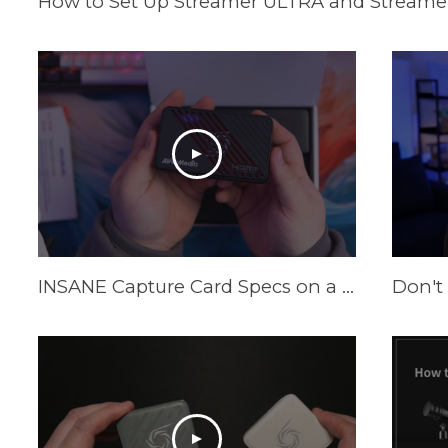
How to Set Up Streamer ULTRA and Streamer
INSANE Capture Card Specs on a Budget in 2025! AVerMedia Live Gamer Ultra S