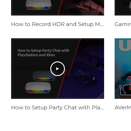
How to Record HDR and Setup Multiple Scenes with AVerMedia Capture Cards in OBS
How to Setup Party Chat with PlayStation and XBOX