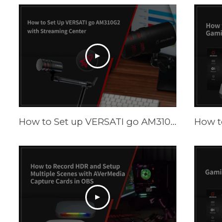
How to Set up VERSATI go AM310G2 with Streaming Center