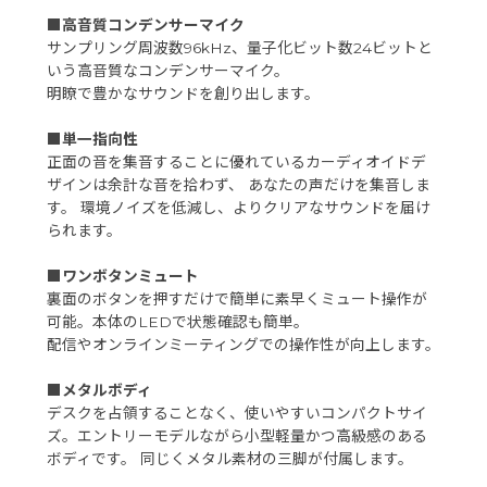
■高音質コンデンサーマイク
サンプリング周波数96kHz、量子化ビット数24ビットと
いう高音質なコンデンサーマイク。
明瞭で豊かなサウンドを創り出します。
■単一指向性
正面の音を集音することに優れているカーディオイドデ
ザインは余計な音を拾わず、 あなたの声だけを集音しま
す。 環境ノイズを低減し、よりクリアなサウンドを届け
られます。
■ワンボタンミュート
裏面のボタンを押すだけで簡単に素早くミュート操作が
可能。本体のLEDで状態確認も簡単。
配信やオンラインミーティングでの操作性が向上します。
■メタルボディ
デスクを占領することなく、使いやすいコンパクトサイ
ズ。エントリーモデルながら小型軽量かつ高級感のある
ボディです。 同じくメタル素材の三脚が付属します。