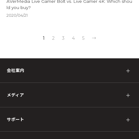
AVerMedia Live Gamer Bolt vs. Live Gamer 4K: Which shou
ld you buy?
2020/04/21
1
2
3
4
5
→
会社案内
＋
メディア
＋
サポート
＋