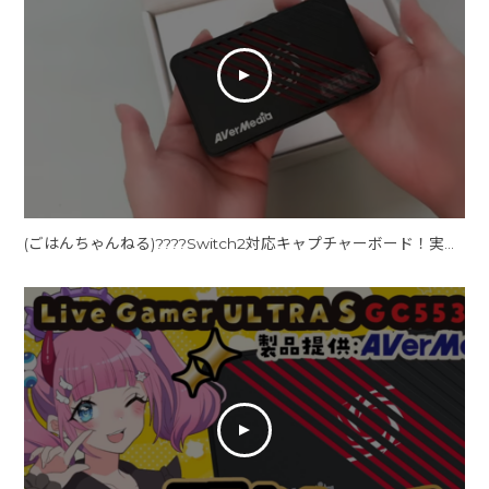
(ごはんちゃんねる)????Switch2対応キャプチャーボード！実況歴10年の配信者が選ぶ「AVerMedia GC553Pro」レビュー【アバーメディア】