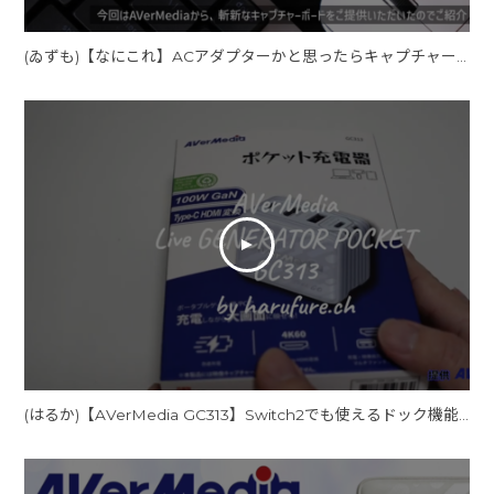
(ゐずも)【なにこれ】ACアダプターかと思ったらキャプチャーボードでもありUSBハブでもあった件 / LIVE GENERATOR POCKET - GC313Pro【ずんだもん】
(はるか)【AVerMedia GC313】Switch2でも使えるドック機能つき充電器が便利すぎた