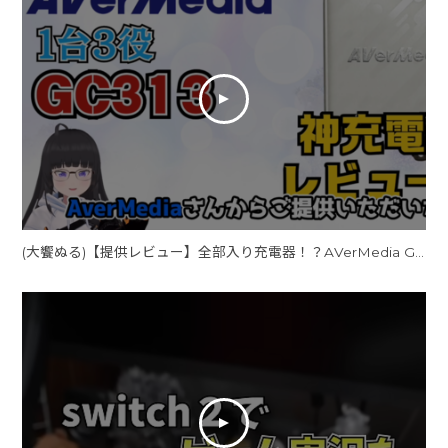
(大饗ぬる)【提供レビュー】全部入り充電器！？AVerMedia GC313をVTuber視点で使ってみた【ポケット充電器】