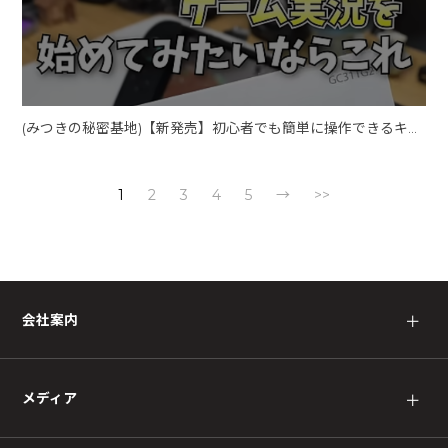
(みつきの秘密基地)【新発売】初心者でも簡単に操作できるキャプチャーボードでゲーム実況始めてみる？？
1
2
3
4
5
→
>>
会社案内
＋
メディア
＋