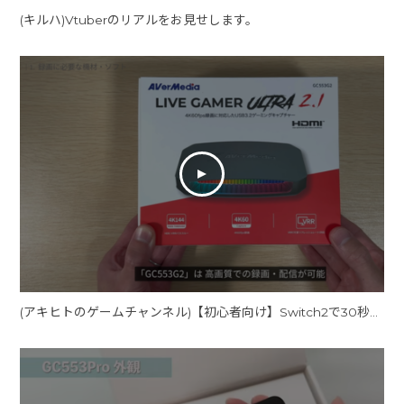
(キルハ)Vtuberのリアルをお見せします。
(アキヒトのゲームチャンネル)【初心者向け】Switch2で30秒以上の動画を録画する方法｜必要機材からOBSの設定を解説