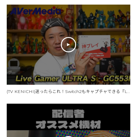
(TV KENICHI)迷ったらこれ！Switch2もキャプチャできる『Live Gamer ULTRA S - GC553Pro』【AVerMedia】