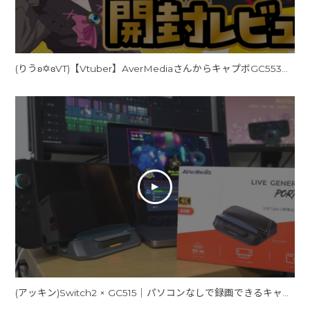
(りうʚ✡ɞVT)【Vtuber】AverMediaさんからキャプボGC553Proの製品提供をして頂きました☆【まずは開封レビュー】#PR
(アッキン)Switch2 × GC515｜パソコンなしで録画できるキャプボの実力をテストしてみた！