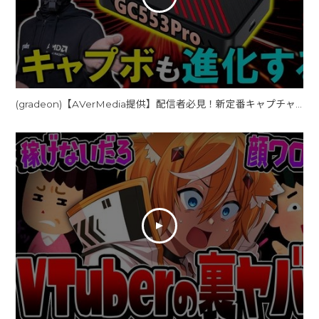
(gradeon)【AVerMedia提供】配信者必見！新定番キャプチャーボード「GC553 Pro」を紹介！GC550 PLUSからどれだけ進化したのか・・・。FHD 240fps対応で、ウルトラワイドも行ける！？