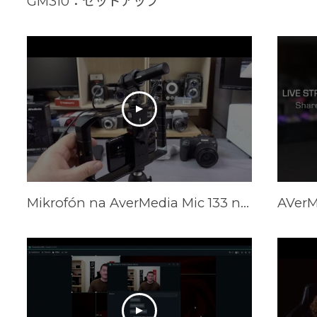
GM310：セットアップ
Mikrofón na AverMedia Mic 133 na nahrávanie a streamovanie videa