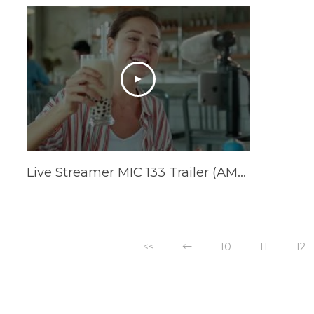
Live Streamer MIC 133 Trailer (AM133)
<<
←
10
11
12