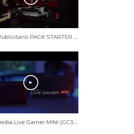
Spot Publicitario PACK STARTER YOUTUBER
AVerMedia Live Gamer MINI (GC311) Official Trailer