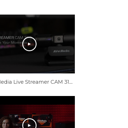
AVerMedia Live Streamer CAM 313 (PW313) Official Trailer