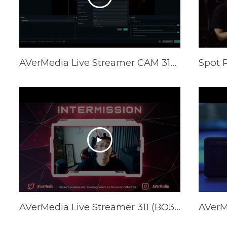
AVerMedia Live Streamer CAM 313 CamEngine (PW313) Tutorial
AVerMedia Live Streamer 311 (BO311) Official Trailer Feat. GamerBee