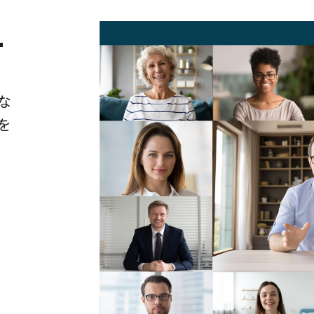
ュ
な
を