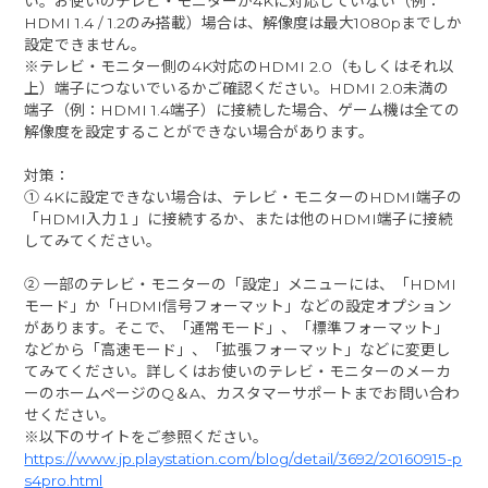
い。お使いのテレビ・モニターが4Kに対応していない（例：
HDMI 1.4 / 1.2のみ搭載）場合は、解像度は最大1080pまでしか
設定できません。
※テレビ・モニター側の4K対応のHDMI 2.0（もしくはそれ以
上）端子につないでいるかご確認ください。HDMI 2.0未満の
端子（例：HDMI 1.4端子）に接続した場合、ゲーム機は全ての
解像度を設定することができない場合があります。
対策：
① 4Kに設定できない場合は、テレビ・モニターのHDMI端子の
「HDMI入力１」に接続するか、または他のHDMI端子に接続
してみてください。
② 一部のテレビ・モニターの「設定」メニューには、「HDMI
モード」か「HDMI信号フォーマット」などの設定オプション
があります。そこで、「通常モード」、「標準フォーマット」
などから「高速モード」、「拡張フォーマット」などに変更し
てみてください。詳しくはお使いのテレビ・モニターのメーカ
ーのホームページのQ＆A、カスタマーサポートまでお問い合わ
せください。
※以下のサイトをご参照ください。
https://www.jp.playstation.com/blog/detail/3692/20160915-p
s4pro.html