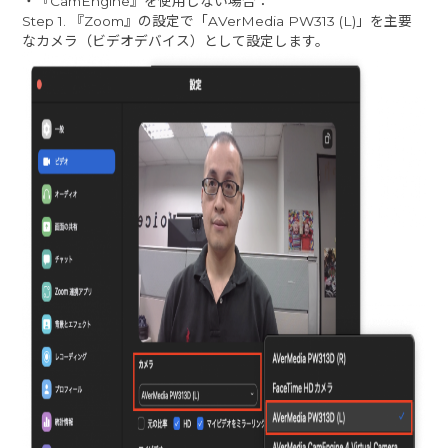
・『CamEngine』を使用しない場合：
Step 1. 『Zoom』の設定で「AVerMedia PW313 (L)」を主要
なカメラ（ビデオデバイス）として設定します。