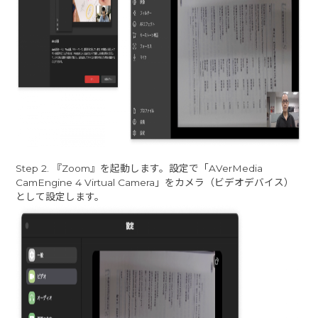
Step 2. 『Zoom』を起動します。設定で「AVerMedia
CamEngine 4 Virtual Camera」をカメラ（ビデオデバイス）
として設定します。