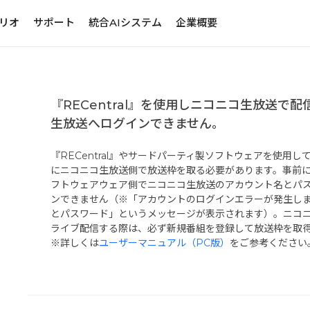
リオ
サポート
統合AIシステム
企業概要
『RECentral』を使用しニコニコ生放送で
生放送へログインできません。
『RECentral』やサードパーティ製ソフトウェアを使用
にニコニコ生放送側で放送枠を取る必要があります。事前
フトウェアウェア側でニコニコ生放送のアカウント名とパ
ンできません（※「アカウントのログインエラーが発生し
とパスワード」というメッセージが表示されます）。ニコ
ライブ配信する際は、必ず新規番組を登録して放送枠を取
※詳しくは
ユーザーマニュアル（PC版）
をご参考ください