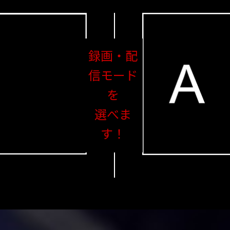
録画・配
信モード
を
選べま
す！