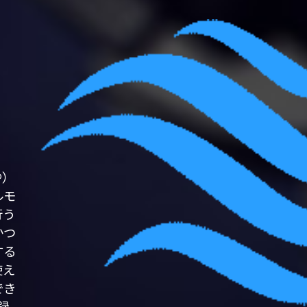
P）
ルモ
行う
かつ
する
使え
でき