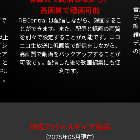
音
高画質で録画可能
デ
ブで
RECentral は配信しながら、録画するこ
節
、
とができます。また、配信と録画の画質
緒
以上
を別々で設定することが可能です。ニコ
デ
「シ
ニコ生放送に低画質で配信をしながら、
の
ェア
高画質で動画をバックアップすることが
ー
と
可能です。配信した後の動画編集にも便
PU
利です。
す
。
対応アバーメディア製品
（2025年05月現在）