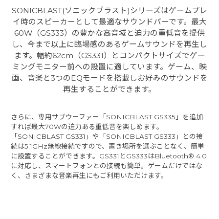
SONICBLAST(ソニックブラスト)シリーズはゲームプレ
イ時のスピーカーとして最適なサウンドバーです。最大
60W（GS333）の豊かな高音域と迫力の重低音を提供
し、今まで以上に臨場感のあるゲームサウンドを再生し
ます。幅約62cm（GS331）とコンパクトサイズでゲー
ミングモニター前への設置に適しています。ゲーム、映
画、音楽と3つのEQモードを搭載しお好みのサウンドを
再生することができます。
さらに、専用サブウーファー「SONICBLAST GS335」を追加
すれば最大70Wの迫力ある重低音を楽しめます。
「SONICBLAST GS331」や「SONICBLAST GS333」との接
続は5.1GHz無線接続ですので、置き場所を選ぶことなく、簡単
に設置することができます。GS331とGS333はBluetooth® 4.0
に対応し、スマートフォンとの接続も簡単。ゲームだけではな
く、さまざまな音楽再生にもご利用いただけます。