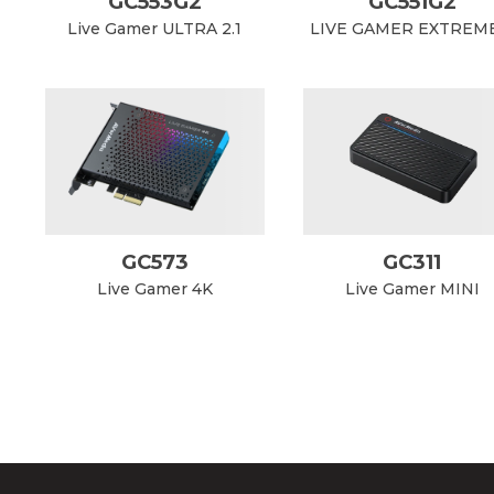
GC553G2
GC551G2
Live Gamer ULTRA 2.1
LIVE GAMER EXTREME
GC573
GC311
Live Gamer 4K
Live Gamer MINI