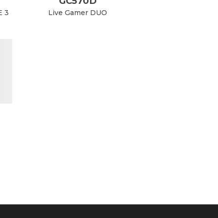
GC570D
 3
Live Gamer DUO