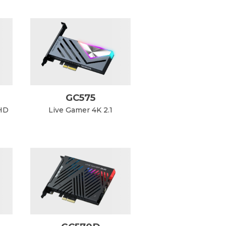
GC575
 HD
Live Gamer 4K 2.1