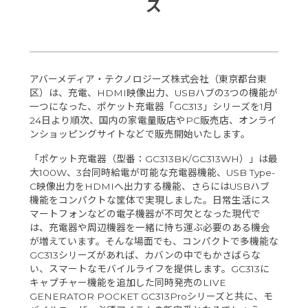
ズ
アバーメディア・テクノロジーズ株式会社（東京都台東
区）は、充電、HDMI映像出力、USBハブの3つの機能が
一つになった、ポケット充電器「GC313」シリーズを1月
24日より順次、国内の家電量販店やPC販売店、オンライ
ンショッピングサイトなどで販売開始いたします。
「ポケット充電器（型番：GC313BK/GC313WH）」は最
大100W、3台同時給電が可能な充電器機能、USB Type-
C映像出力をHDMIへ出力する機能、さらにはUSBハブ
機能をコンパクトな筐体で実現しました。日常生活にス
マートフォンなどの電子機器が不可欠となった現代で
は、充電器や周辺機器を一緒に持ち運ぶ必要のある機会
が増えています。そんな場面でも、コンパクトで多機能な
GC313シリーズがあれば、カバンの中でもかさばらな
い、スマートなモバイルライフを提供します。GC313に
キャプチャー機能を追加した同時発売のLIVE
GENERATOR POCKET GC313Proシリーズと共に、モ