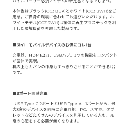
バイルユーザー必須アイテムの新定番となるでしょう。
本体色はブラック(GC313BK)とホワイト(GC313WH)をご
用意。ご自身の環境に合わせてお選びいただけます。ホ
ワイトモデル(GC313WH)は筐体に再生プラスチックを利
用した環境負荷を考慮した製品です。
■3in1－モバイルデバイスのお供にコレ1台
充電器、HDMI出力、USBハブ。3つの機能をコンパクト
が筐体で実現。
机の上もカバンの中身もすっきりさせることができる1台
です。
■3ポート同時充電
USB Type-C 2ポートとUSB Type-A 1ポートから、最
大3台のデバイスを同時に充電可能。PC、スマホ、タブ
レットなどたくさんのデバイスを利用している人も、充
電の心配をする必要が無くなります。