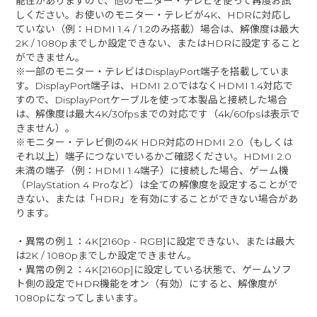
能性がありますので、他のモニター・テレビを使って再度お試
しください。お使いのモニター・テレビが4K、HDRに対応し
ていない（例：HDMI 1.4 / 1.2のみ搭載）場合は、解像度は最大
2K / 1080pまでしか設定できない、またはHDRに設定すること
ができません。
※一部のモニター・テレビはDisplayPort端子を搭載していま
す。DisplayPort端子は、HDMI 2.0ではなくHDMI 1.4対応で
すので、DisplayPortケーブルを使って本製品と接続した場合
は、解像度は最大4K/30fpsまでの対応です（4k/60fpsは表示で
きません）。
※モニター・テレビ側の4K HDR対応のHDMI 2.0（もしくは
それ以上）端子につないでいるかご確認ください。HDMI 2.0
未満の端子（例：HDMI 1.4端子）に接続した場合、ゲーム機
（PlayStation 4 Proなど）は全ての解像度を設定することがで
きない、または「HDR」を有効にすることができない場合があ
ります。
・異常の例１：4K[2160p - RGB]に設定できない、または最大
は2K / 1080pまでしか設定できません。
・異常の例２：4K[2160p]に設定している状態で、ゲームソフ
ト側の設定でHDR機能をオン（有効）にすると、解像度が
1080pになってしまいます。