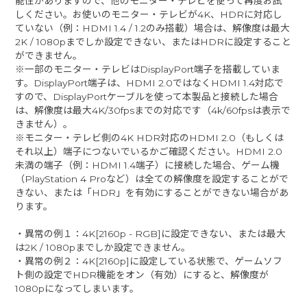
能性がありますので、他のモニター・テレビを使って再度お試
しください。お使いのモニター・テレビが4K、HDRに対応し
ていない（例：HDMI 1.4 / 1.2のみ搭載）場合は、解像度は最大
2K / 1080pまでしか設定できない、またはHDRに設定すること
ができません。
※一部のモニター・テレビはDisplayPort端子を搭載していま
す。DisplayPort端子は、HDMI 2.0ではなくHDMI 1.4対応で
すので、DisplayPortケーブルを使って本製品と接続した場合
は、解像度は最大4K/30fpsまでの対応です（4k/60fpsは表示で
きません）。
※モニター・テレビ側の4K HDR対応のHDMI 2.0（もしくは
それ以上）端子につないでいるかご確認ください。HDMI 2.0
未満の端子（例：HDMI 1.4端子）に接続した場合、ゲーム機
（PlayStation 4 Proなど）は全ての解像度を設定することがで
きない、または「HDR」を有効にすることができない場合があ
ります。
・異常の例１：4K[2160p - RGB]に設定できない、または最大
は2K / 1080pまでしか設定できません。
・異常の例２：4K[2160p]に設定している状態で、ゲームソフ
ト側の設定でHDR機能をオン（有効）にすると、解像度が
1080pになってしまいます。