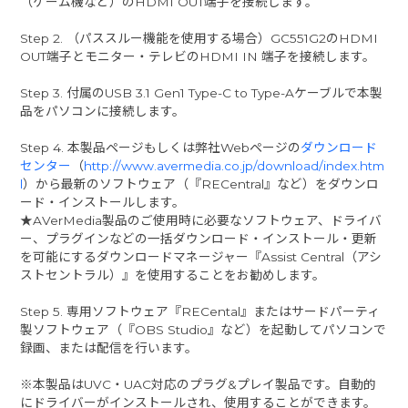
（ゲーム機など）のHDMI OUT端子を接続します。
Step 2. （パススルー機能を使用する場合）GC551G2のHDMI
OUT端子とモニター・テレビのHDMI IN 端子を接続します。
Step 3. 付属のUSB 3.1 Gen1 Type-C to Type-Aケーブルで本製
品をパソコンに接続します。
Step 4. 本製品ページもしくは弊社Webページの
ダウンロード
センター
（
http://www.avermedia.co.jp/download/index.htm
l
）から最新のソフトウェア（『RECentral』など）をダウンロ
ード・インストールします。
★AVerMedia製品のご使用時に必要なソフトウェア、ドライバ
ー、プラグインなどの一括ダウンロード・インストール・更新
を可能にするダウンロードマネージャー『Assist Central（アシ
ストセントラル）』を使用することをお勧めします。
Step 5. 専用ソフトウェア『RECental』またはサードパーティ
製ソフトウェア（『OBS Studio』など）を起動してパソコンで
録画、または配信を行います。
※本製品はUVC・UAC対応のプラグ&プレイ製品です。自動的
にドライバーがインストールされ、使用することができます。