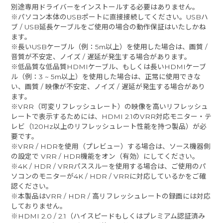
別途専用ドライバーをインストールする必要はありません。
※パソコン本体のUSBポートに直接接続してください。USBハ
ブ / USB延長ケーブルをご使用の場合の動作保証はいたしかね
ます。
※長いUSBケーブル（例：5m以上）を使用した場合は、画質 /
音質が不安定、ノイズ / 遅延が発生する場合があります。
※低品質な低品質HDMIケーブル、もしくは長いHDMIケーブ
ル（例：3 ~ 5m以上）を使用した場合は、正常に使用できな
い、画質 / 映像が不安定、ノイズ / 遅延が発生する場合があり
ます。
※VRR（可変リフレッシュレート）の映像を高いリフレッシュ
レートで表示するためには、HDMI 2.1のVRR対応モニター・テ
レビ（120Hz以上のリフレッシュレート性能を持つ製品）が必
要です。
※VRR / HDRを使用（プレビュー）する場合は、ソース機器側
の設定で VRR / HDR機能をオン（有効）にしてください。
※4K / HDR / VRRパススルーを使用する場合は、ご使用のパ
ソコンのモニターが4K / HDR / VRRに対応しているかをご確
認ください。
※本製品はVRR / HDR / 高リフレッシュレートの録画には対応
しておりません。
※HDMI 2.0 / 2.1（ハイスピードもしくはプレミアム認証済み