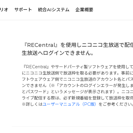
リオ
サポート
統合AIシステム
企業概要
『RECentral』を使用しニコニコ生放送で
生放送へログインできません。
『RECentral』やサードパーティ製ソフトウェアを使用
にニコニコ生放送側で放送枠を取る必要があります。事前
フトウェアウェア側でニコニコ生放送のアカウント名とパ
ンできません（※「アカウントのログインエラーが発生し
とパスワード」というメッセージが表示されます）。ニコ
ライブ配信する際は、必ず新規番組を登録して放送枠を取
※詳しくは
ユーザーマニュアル（PC版）
をご参考ください