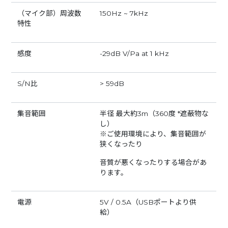
（マイク部）周波数
150Hz ~ 7kHz
特性
感度
-29dB V/Pa at 1 kHz
S/N比
> 59dB
集音範囲
半径 最大約3m（360度 *遮蔽物な
し）
※ご使用環境により、集音範囲が
狭くなったり
音質が悪くなったりする場合があ
ります。
電源
5V / 0.5A（USBポートより供
給）