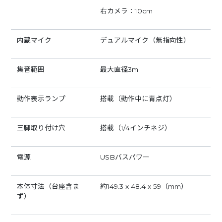
右カメラ：10cm
内蔵マイク
デュアルマイク（無指向性）
集音範囲
最大直径3m
動作表示ランプ
搭載（動作中に青点灯）
三脚取り付け穴
搭載（1/4インチネジ）
電源
USBバスパワー
本体寸法（台座含ま
約149.3 x 48.4 x 59（mm）
ず）