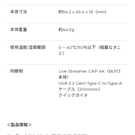
本体寸法
約94.2 x 45.4 x 16（mm）
本体重量
約44.5g
使用温度/湿度範囲
0 ~ 40℃/90％以下（結露なきこ
と）
同梱物
Live Streamer CAP 4K（BU113
本体）
USB 3.2 Gen1 Type-C to Type-A
ケーブル（2000mm）
クイックガイド
＜製品情報＞