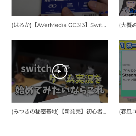
(はるか)【AVerMedia GC313】Switch2でも使えるドック機能つき充電器が便利すぎた
(みつきの秘密基地)【新発売】初心者でも簡単に操作できるキャプチャーボードでゲーム実況始めてみる？？