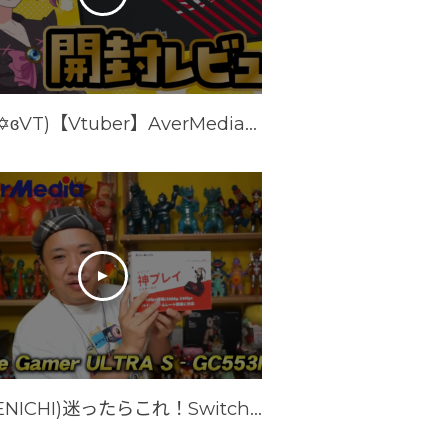
(りうʚ✡ɞVT)【Vtuber】AverMediaさんからキャプボGC553Proの製品提供をして頂きました☆【まずは開封レビュー】#PR
(TV KENICHI)迷ったらこれ！Switch2もキャプチャできる『Live Gamer ULTRA S - GC553Pro』【AVerMedia】