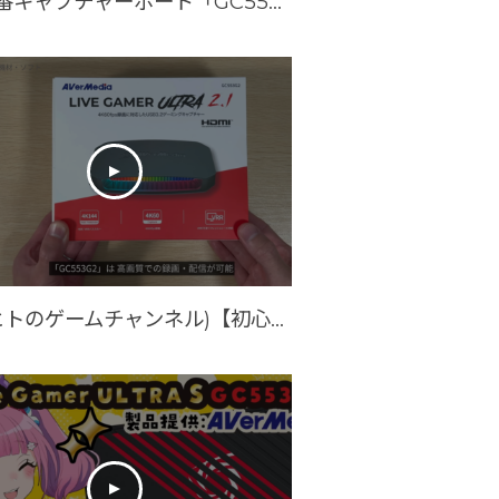
(gradeon)【AVerMedia提供】配信者必見！新定番キャプチャーボード「GC553 Pro」を紹介！GC550 PLUSからどれだけ進化したのか・・・。FHD 240fps対応で、ウルトラワイドも行ける！？
(アキヒトのゲームチャンネル)【初心者向け】Switch2で30秒以上の動画を録画する方法｜必要機材からOBSの設定を解説