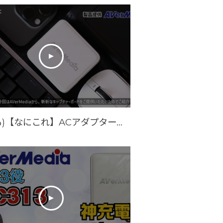
(ゐずも)【なにこれ】ACアダプターかと思ったらキャプチャーボードでもありUSBハブでもあった件 / LIVE GENERATOR POCKET - GC313Pro【ずんだもん】