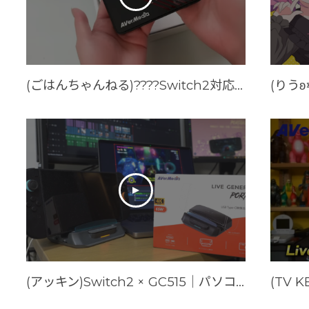
(ごはんちゃんねる)????Switch2対応キャプチャーボード！実況歴10年の配信者が選ぶ「AVerMedia GC553Pro」レビュー【アバーメディア】
(アッキン)Switch2 × GC515｜パソコンなしで録画できるキャプボの実力をテストしてみた！