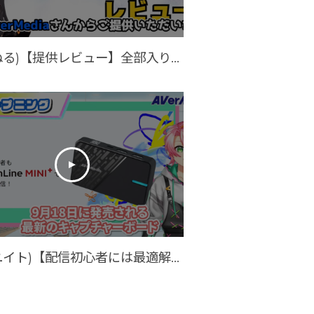
(大饗ぬる)【提供レビュー】全部入り充電器！？AVerMedia GC313をVTuber視点で使ってみた【ポケット充電器】
(春風ユイト)【配信初心者には最適解】AVerMediaの最新キャプチャーボード「GC311G2」が凄すぎた！【StreamLine MINI+(GC311G2) / AVerMedia】春風ユイト 製品レビュー