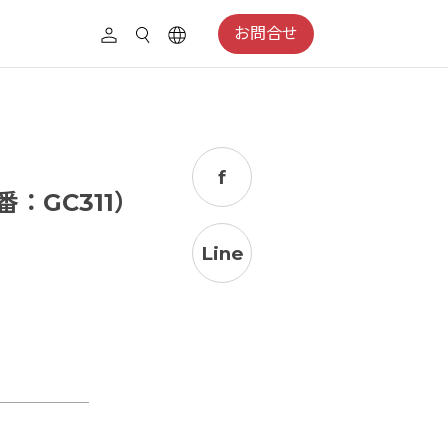
お問合せ
f
番：GC311）
Line