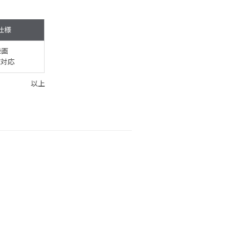
仕様
録画
C対応
以上