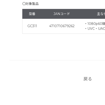
〇対象製品
型番
JANコード
主な
・1080p60
GC311
4710710679262
・UVC・UA
戻る