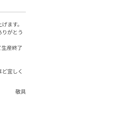
上げます。
ありがとう
て生産終了
。
ほど宜しく
敬具