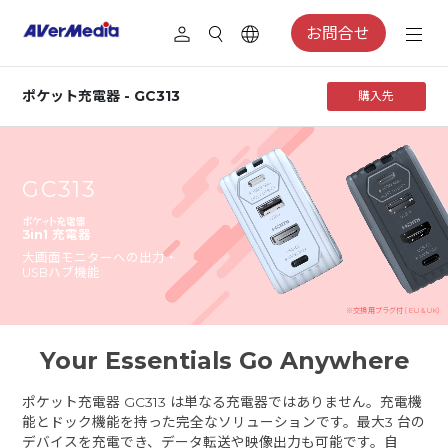
お問合せ
ポケット充電器 - GC313
購入先
GC313
3in1 充電器
大画面モニターへの出力・
USBハブ機能
※交換用プラグ付 (EU & UK)
Your Essentials Go Anywhere
ポケット充電器 GC313 は単なる充電器ではありません。充電機
能とドック機能を持った完全なソリューションです。最大3 台の
デバイスを充電でき、データ転送や映像出力も可能です。自