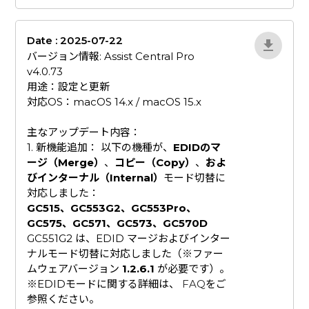
Date : 2025-07-22
ZvlYP9E5
バージョン情報: Assist Central Pro
v4.0.73
用途：設定と更新
対応OS：macOS 14.x / macOS 15.x
​主なアップデート内容：
1. 新機能追加： 以下の機種が、
EDIDのマ
ージ（Merge）
、
コピー（Copy）
、
およ
びインターナル（Internal）
モード切替に
対応しました：
GC515、GC553G2、GC553Pro、
GC575、GC571、GC573、GC570D
GC551G2 は、EDID マージおよびインター
ナルモード切替に対応しました（※ファー
ムウェアバージョン
1.2.6.1
が必要です）。
※EDIDモードに関する詳細は、
FAQ
をご
参照ください。