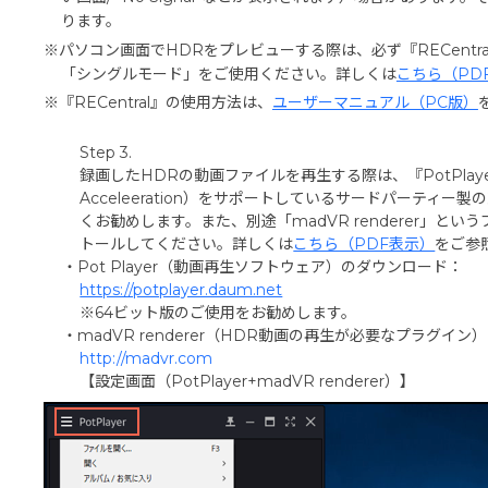
ります。
※パソコン画面でHDRをプレビューする際は、必ず『RECentral』（
「シングルモード」をご使用ください。詳しくは
こちら（PD
※『RECentral』の使用方法は、
ユーザーマニュアル（PC版）
Step 3.
録画したHDRの動画ファイルを再生する際は、『PotPlayer』と
Acceleeration）をサポートしているサードパーティ
くお勧めします。また、別途「madVR renderer」と
トールしてください。詳しくは
こちら（PDF表示）
をご参
・Pot Player（動画再生ソフトウェア）のダウンロード：
https://potplayer.daum.net
※64ビット版のご使用をお勧めします。
・madVR renderer（HDR動画の再生が必要なプラグイ
http://madvr.com
【設定画面（PotPlayer+madVR renderer）】