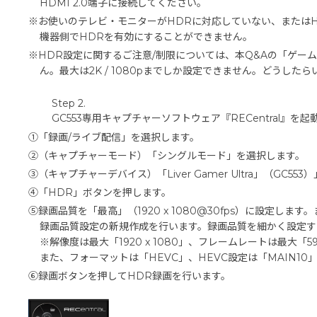
HDMI 2.0端子に接続してください。
※お使いのテレビ・モニターがHDRに対応していない、または
機器側でHDRを有効にすることができません。
※HDR設定に関するご注意/制限については、本Q&Aの「ゲーム
ん。最大は2K / 1080pまでしか設定できません。どうし
Step 2.
GC553専用キャプチャーソフトウェア『RECentral』を
①「録画/ライブ配信」を選択します。
②（キャプチャーモード）「シングルモード」を選択します。
③（キャプチャーデバイス）「Liver Gamer Ultra」（GC55
④「HDR」ボタンを押します。
⑤録画品質を「最高」（1920 x 1080@30fps）に設定し
録画品質設定の新規作成を行います。録画品質を細かく設定す
※解像度は最大「1920 x 1080」、フレームレートは最大「
また、フォーマットは「HEVC」、HEVC設定は「MAIN1
⑥録画ボタンを押してHDR録画を行います。