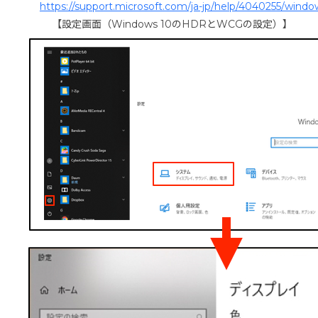
https://support.microsoft.com/ja-jp/help/4040255/wind
【設定画面（Windows 10のHDRとWCGの設定）】