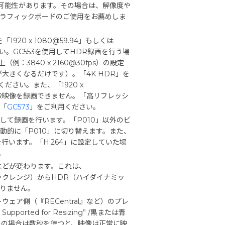
い可能性があります。その場合は、解像度や
のグラフィックボードのご使用をお薦めしま
20 x 1080@59.94」もしくは
ださい。GC553を使用してHDR録画を行う場
（例：3840 x 2160@30fps）の設定
大きくなるだけです）。「4K HDR」を
ださい。また、「1920 x
HDR映像を録画できません。「高リフレッシ
品「
GC573
」をご利用ください。
して録画を行います。「P010」以外のビ
自動的に「P010」に切り替えます。また、
を行います。「H.264」に設定していた場
。
色などが変わります。これは、
ミックレンジ）からHDR（ハイダイナミッ
りません。
ェア側（『RECentral』など）のプレ
orted for Resizing” /黒または青
す。その場合は数秒を待つと、映像は正常に映