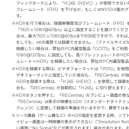
フィックボードにより、「H.265（HEVC）」が使用できな
フレームレート（FPS）を下げるか、もしくはNVIDIA製
す。
※HDRを行う場合は、録画解像度及びフレームレート（FPS）を「19
「1920 x 1080@60fps」以上に設定することを避けてく
合は、最大1920 x 1080@60fpsまでの対応ですので、それ以上
をしても、4Kの画質では録画できません。（ファイルサイズが
録画したい場合は、弊社のPC内蔵型製品「GC573」をご利用く
1080@120fps」に設定しても、高リフレッシュレートの
ュレート＋HDR」を録画したい場合は、弊社のPC内蔵型製
※HDRを録画する際は、ビデオフォーマットは「P010」を使用
デオフォーマットに設定していた場合も、『RECentral』が
HDRを録画する際は、「H.265（HEVC）」を使用して録画
合も、『RECentral』が自動的に「H.265」に切り替えます）
※HDRボタンを押すと、『RECentral』のプレビュー画面の
『RECentral』は表示の映像をSDR（スタンダードダイナ
クレンジ）に変換して録画の準備を行いますので、異常ではあ
※ソース機器（ゲーム機など）のHDR設定を変更する時、ソフトウ
イビュー画面は一時映像の表示ができない（”Resolution Not Supp
い画面/ “No Signal”などが表示されます）場合がありま