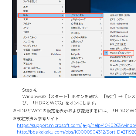
Step 4.
Windowsの【スタート】ボタンを選び、【設定】→【シ
び、「HDRとWCG」をオンにします。
※HDRとWCGの設定を表示および変更するには、「HDRとW
※設定方法＆参考サイト：
https://support.microsoft.com/ja-jp/help/4040263/windo
http://bbs.kakaku.com/bbs/K0000904312/SortID=21192