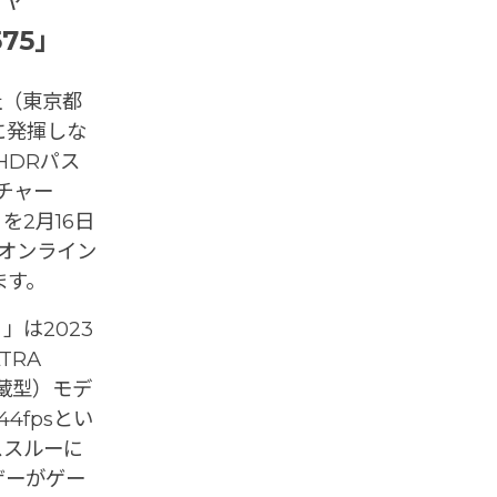
575」
（東京都
に発揮しな
/HDRパス
チャー
」を2月16日
オンライン
ます。
）」は2023
TRA
内蔵型）モデ
44fpsとい
ススルーに
ザーがゲー