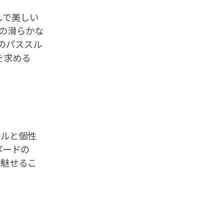
なしで美しい
sの滑らかな
sのパススル
を求める
イルと個性
ボードの
く魅せるこ