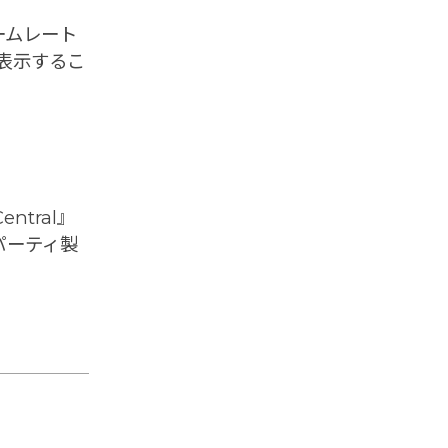
ームレート
表示するこ
ntral』
パーティ製