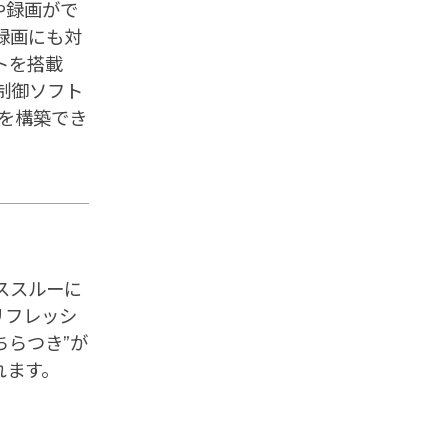
や録画がで
の録画にも対
トを搭載
制御ソフト
を構築でき
ススルーに
リフレッシ
ちらつき”が
れます。