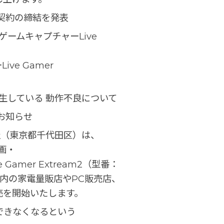
契約の締結を発表
 ゲームキャプチャーLive
ve Gamer
“で発生している 動作不良について
お知らせ
社（東京都千代田区）は、
画・
amer Extream2（型番：
、国内の家電量販店やPC販売店、
売を開始いたします。
用できなくなるという