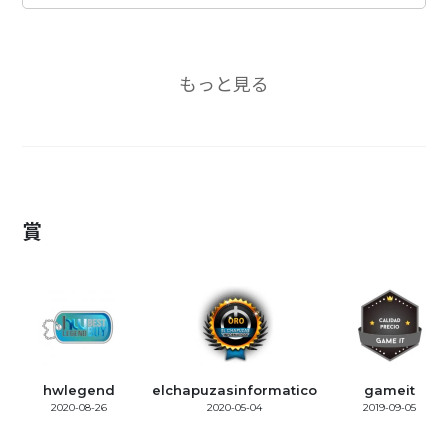
もっと見る
賞
hwlegend
elchapuzasinformatico
gameit
2020-08-26
2020-05-04
2019-09-05