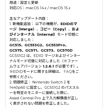
用途：設定と更新
対応OS：macOS 14.x / macOS 15.x
​主なアップデート内容：
1. 新機能追加： 以下の機種が、
EDIDのマ
ージ（Merge）
、
コピー（Copy）
、
およ
びインターナル（Internal）
モード切替に
対応しました：
GC515、GC553G2、GC553Pro、
GC575、GC571、GC573、GC570D
GC551G2 は、EDID マージおよびインター
ナルモード切替に対応しました（※ファー
ムウェアバージョン
1.2.6.1
が必要です）。
※EDIDモードに関する詳細は、
FAQ
をご
参照ください。
2. 問題修正： Nintendo Switch 2 を
1440p60 に設定し、GC551G2 のパススル
ーを特定のモニターに接続した際に、
Assist Central Pro 上で入力解像度が正し
く表示されない問題を修正しました。