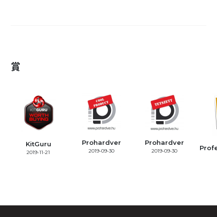
賞
Prohardver
Prohardver
KitGuru
Prof
2019-09-30
2019-09-30
2019-11-21