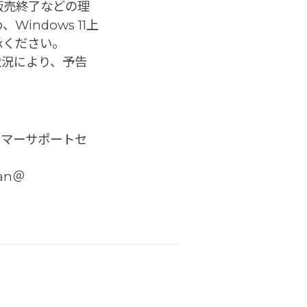
販売終了などの理
indows 11上
承ください。
の状況により、予告
スタマーサポートセ
n＠