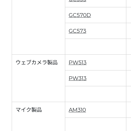
GC570D
GC573
ウェブカメラ製品
PW513
PW313
マイク製品
AM310