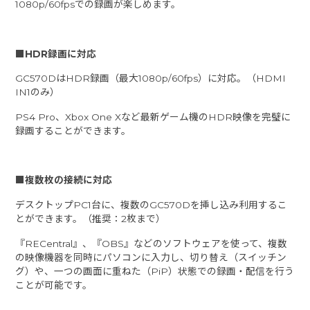
1080p/60fpsでの録画が楽しめます。
■HDR録画に対応
GC570DはHDR録画（最大1080p/60fps）に対応。（HDMI
IN1のみ）
PS4 Pro、Xbox One Xなど最新ゲーム機のHDR映像を完璧に
録画することができます。
■複数枚の接続に対応
デスクトップPC1台に、複数のGC570Dを挿し込み利用するこ
とができます。（推奨：2枚まで）
『RECentral』、『OBS』などのソフトウェアを使って、複数
の映像機器を同時にパソコンに入力し、切り替え（スイッチン
グ）や、一つの画面に重ねた（PiP）状態での録画・配信を行う
ことが可能です。