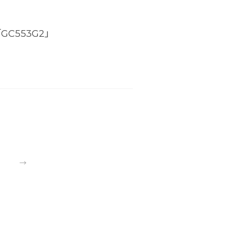
「GC553G2」
→