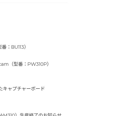
型番：BU113）
ebcam（型番：PW310P）
したキャプチャーボード
番：AM310）生産終了のお知らせ