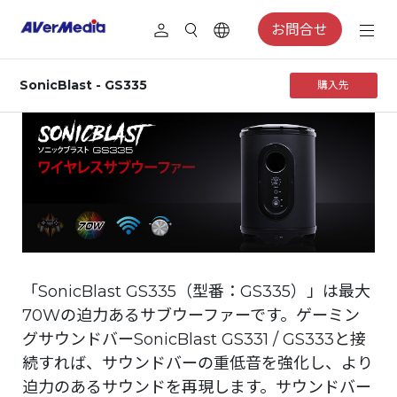
お問合せ
SonicBlast - GS335
購入先
「SonicBlast GS335（型番：GS335）」は最大
70Wの迫力あるサブウーファーです。ゲーミン
グサウンドバーSonicBlast GS331 / GS333と接
続すれば、サウンドバーの重低音を強化し、より
迫力のあるサウンドを再現します。サウンドバー