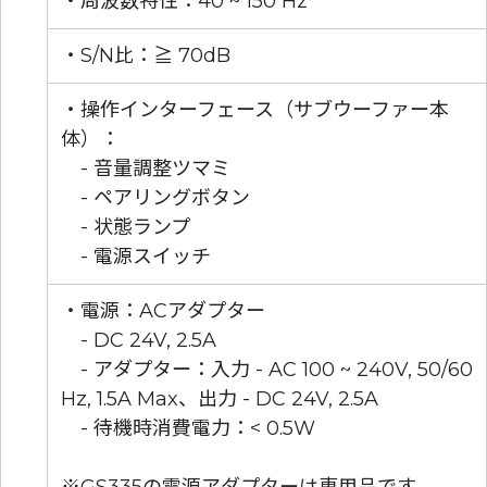
・周波数特性：40 ~ 150 Hz
・S/N比：≧ 70dB
・操作インターフェース（サブウーファー本
体）：
- 音量調整ツマミ
- ペアリングボタン
- 状態ランプ
- 電源スイッチ
・電源：ACアダプター
- DC 24V, 2.5A
- アダプター：入力 - AC 100 ~ 240V, 50/60
Hz, 1.5A Max、出力 - DC 24V, 2.5A
- 待機時消費電力：< 0.5W
※GS335の電源アダプターは専用品です。