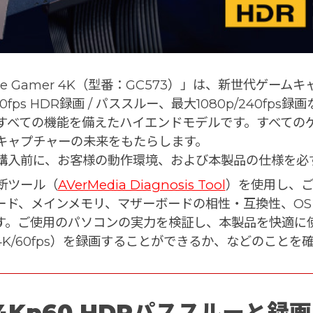
ve Gamer 4K（型番：GC573）」は、新世代ゲームキャプ
60fps HDR録画 / パススルー、最大1080p/240
すべての機能を備えたハイエンドモデルです。すべての
キャプチャーの未来をもたらします。
購入前に、お客様の動作環境、および本製品の仕様を必
断ツール（
AVerMedia Diagnosis Tool
）を使用し、ご
ード、メインメモリ、マザーボードの相性・互換性、O
す。ご使用のパソコンの実力を検証し、本製品を快適に
4K/60fps）を録画することができるか、などのこと
4Kp60 HDRパススルーと録画