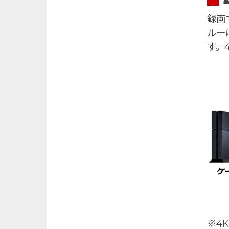
録画
ルー
す。
※4