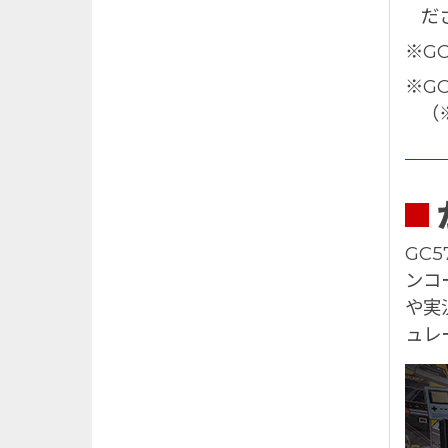
だ
※GC
※GC
（
GC
ンコ
や実
ュレ