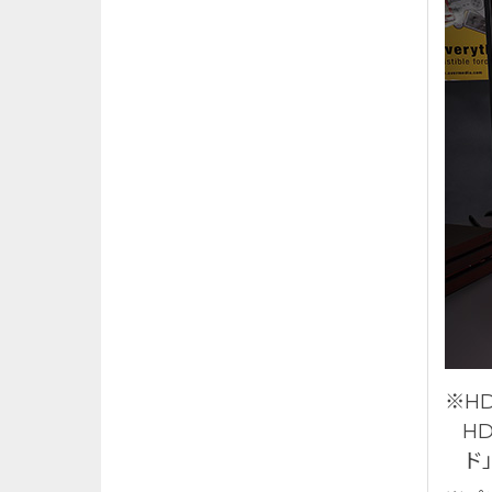
※H
H
ド