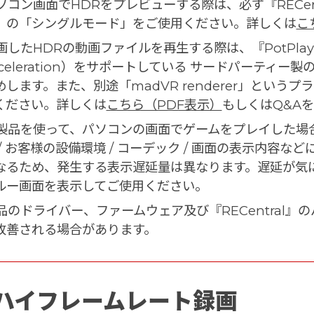
コン画面でHDRをプレビューする際は、必ず『RECentral
）の「シングルモード」をご使用ください。詳しくは
こ
したHDRの動画ファイルを再生する際は、『PotPlayer』
cceleration）をサポートしている サードパーティ
めします。また、別途「madVR renderer」とい
ください。詳しくは
こちら（PDF表示）
もしくはQ&A
製品を使って、パソコンの画面でゲームをプレイした場
 / お客様の設備環境 / コーデック / 画面の表示内容
なるため、発生する表示遅延量は異なります。遅延が気
ルー画面を表示してご使用ください。
品のドライバー、ファームウェア及び『RECentral
改善される場合があります。
ハイフレームレート録画