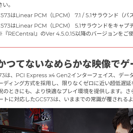
さい。
573はLinear PCM（LPCM） 7.1 / 5.1サラウ
573はLinear PCM（LPCM） 5.1サラウンドを
※『RECentral』のVer 4.5.0.15以降のバージョ
かつてないなめらかな映像でゲ
573は、PCI Express x4 Gen2インターフェイ
ーディング方式を採用し、限りなくゼロに近い超低遅延
況のときにも、より快適なプレイ環境を提供します。さらに、
ートに対応したGC573は、いままでの常識が覆される