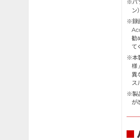
※パソ
ン
※録画
A
勧
て
※本
様
異
ス
※製
が