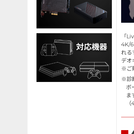
「Li
4K/
れる
デオ
※ご
※診
ボ
ま
（