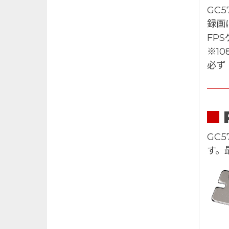
GC5
録画
FP
※1
必ず
GC
す。