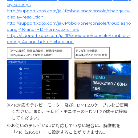
lay-settings
http://support.xbox.com/ja-JP/xbox-one/console/change-tv-
display-resolution
http://support.xbox.com/ja-JP/xbox-one/console/troublesho
oting-4K-and-HDR-on-xbox-one-s
https://support.xbox.com/ja-JP/xbox-one/console/troublesh
ooting-4k-and-hdr-on-xbox-one
※4K対応のテレビ・モニター及びHDMI 2.0ケーブルをご使用
ください。また、テレビ・モニターのHDMI 2.0端子に接続
してください。
※お使いのテレビが4Kに対応していない場合は、解像度を
「4K（2160p）」に設定することができません。