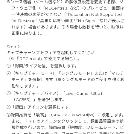
※ソース機器（ゲーム機など）の解像度設定を変更する際、ソ
フトウェア側（『RECentral』など）のプレイビュー画面は
一時映像の表示ができない（”Resolution Not Supported
for Resizing” /黒または青い画面/ “No Signal”などが表示さ
れます）場合があります。その場合も数秒を待つと、映像は
正常に映ります。
Step 2.
キャプチャーソフトウェアを起動してください
（※『RECentral』で使用する場合）。
①「録画/ライブ配信」を選択します。
②（キャプチャーモード）「シングルモード」または「マルチ
モード」を選択します（※シングルモードのご使用を強くお
勧めします）。
③（キャプチャーデバイス）「Liver Gamer Ultra」
（GC553）」を選択します。
④「録画」アイコンを選択します。
⑤録画品質を「最高」（3840 x 2160@30fps）に設定します。
また、「＋」のアイコンをクリックして、録画品質設定の新
規作成を行います。録画品質（解像度、フレームレート、ビ
ットレート、コーデック、フォーマットなど）を細かく設定