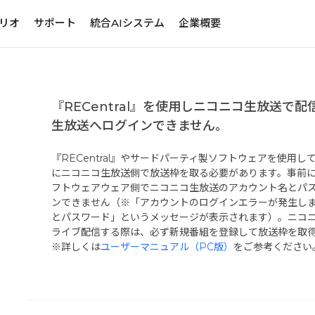
リオ
サポート
統合AIシステム
企業概要
『RECentral』を使用しニコニコ生放送で
生放送へログインできません。
『RECentral』やサードパーティ製ソフトウェアを使用
にニコニコ生放送側で放送枠を取る必要があります。事前
フトウェアウェア側でニコニコ生放送のアカウント名とパ
ンできません（※「アカウントのログインエラーが発生し
とパスワード」というメッセージが表示されます）。ニコ
ライブ配信する際は、必ず新規番組を登録して放送枠を取
※詳しくは
ユーザーマニュアル（PC版）
をご参考ください