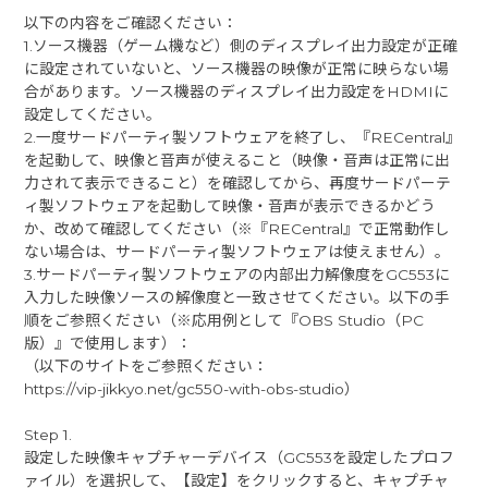
以下の内容をご確認ください：
1.ソース機器（ゲーム機など）側のディスプレイ出力設定が正確
に設定されていないと、ソース機器の映像が正常に映らない場
合があります。ソース機器のディスプレイ出力設定をHDMIに
設定してください。
2.一度サードパーティ製ソフトウェアを終了し、『RECentral』
を起動して、映像と音声が使えること（映像・音声は正常に出
力されて表示できること）を確認してから、再度サードパーテ
ィ製ソフトウェアを起動して映像・音声が表示できるかどう
か、改めて確認してください（※『RECentral』で正常動作し
ない場合は、サードパーティ製ソフトウェアは使えません）。
3.サードパーティ製ソフトウェアの内部出力解像度をGC553に
入力した映像ソースの解像度と一致させてください。以下の手
順をご参照ください（※応用例として『OBS Studio（PC
版）』で使用します）：
（以下のサイトをご参照ください：
https://vip-jikkyo.net/gc550-with-obs-studio）
Step 1.
設定した映像キャプチャーデバイス（GC553を設定したプロフ
ァイル）を選択して、【設定】をクリックすると、キャプチャ