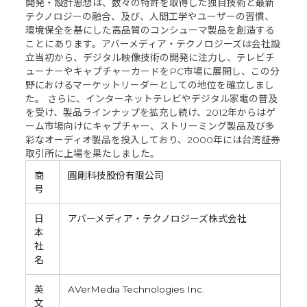
開発・設計思想は、数々の特許を取得した独自技術と最新
テクノロジーの融合、及び、人間工学やユーザーの習慣、
環境保全を基にした高品質のコンシューマ製品を創造する
ことにあります。アバーメディア・テクノロジーズは会社設
立当初から、デジタル映像技術の開発に注力し、テレビチ
ューナーやキャプチャーカードをPC市場に展開し、この分
野におけるマーケットリーダーとしての地位を確立しまし
た。 さらに、インターネットテレビやデジタル家電の普及
を受け、製品ラインナップを拡充し続け、2012年からはゲ
ーム市場向けにキャプチャー、ストリーミング製品及び多
彩なオーディオ製品を投入しており、2000年には台湾証券
取引所に上場を果たしました。
商
圓剛科技股份有限公司
号
日
アバーメディア・テクノロジーズ株式会社
本
社
名
英
AVerMedia Technologies Inc.
文