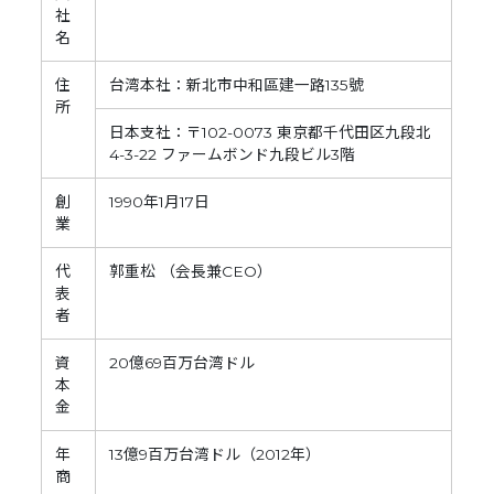
社
名
住
台湾本社：新北市中和區建一路135號
所
日本支社：〒102-0073 東京都千代田区九段北
4-3-22 ファームボンド九段ビル3階
創
1990年1月17日
業
代
郭重松 （会長兼CEO）
表
者
資
20億69百万台湾ドル
本
金
年
13億9百万台湾ドル（2012年）
商