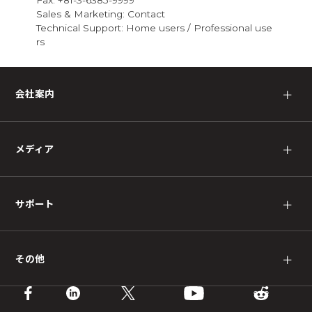
Sales & Marketing:
Contact
Technical Support:
Home users
/
Professional use
rs
会社案内
＋
メディア
＋
サポート
＋
その他
＋