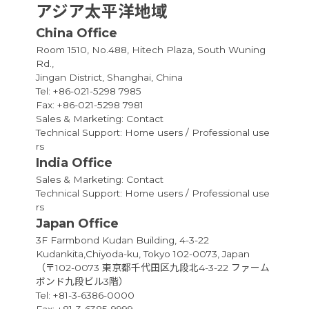
アジア太平洋地域
China Office
Room 1510, No.488, Hitech Plaza, South Wuning
Rd.,
Jingan District, Shanghai, China
Tel: +86-021-5298 7985
Fax: +86-021-5298 7981
Sales & Marketing:
Contact
Technical Support:
Home users
/
Professional use
rs
India Office
Sales & Marketing:
Contact
Technical Support:
Home users
/
Professional use
rs
Japan Office
3F Farmbond Kudan Building, 4-3-22
Kudankita,Chiyoda-ku, Tokyo 102-0073, Japan
（〒102-0073 東京都千代田区九段北4-3-22 ファーム
ボンド九段ビル3階）
Tel: +81-3-6386-0000
Fax: +81-3-6385-9999