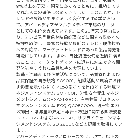
8％以上を研究・ 開発にあてるとともに、継続してす
ぐれた人員の確保に努めてきました。このことが、ト
レンドや技術がめまぐるしく変化するIT産業におい
て、アバーメディアがマルチメディア市場のリーダー
としての地位を支えています。この20年来の努力によ
り、テレビ信号受信や映像処理などに関する数多くの
特許を取得し、豊富な経験が最新のテレビ・映像技術
への対応や、マーケットトレンドにあった製品開発を
可能にしています。 また、自社製造設備を近隣に構え
ることで、マーケットデマンドに迅速に対応できる開
発体制やすぐれた品質維持を実現しています。
製造・流通および企業活動について、品質管理および
品質保証の国際規格ISO9001、組織活動が環境におぼ
す影響を最小限にくい止めることを目的とする環境マ
ネジメントシステムISO14001、労働安全衛生マネジ
メントシステムOHSAS18000、有害物質プロセスマ
ネジメントシステムIECQ QC080000、温室効果ガ
ス排出・ 削減量の算定・報告・検証に関する国際規格
ISO14064-1およびPAS2050、サプライチェーンマネ
ジメントシステムISO 28000などの認証を取得してい
ます。
アバーメディア・テクノロジーズでは、現在、以下の