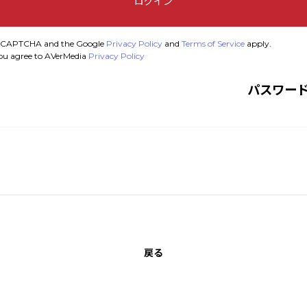
ログイン
y reCAPTCHA and the Google
Privacy Policy
and
Terms of Service
apply.
you agree to AVerMedia
Privacy Policy
パスワー
戻る