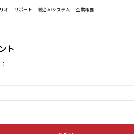
リオ
サポート
統合AIシステム
企業概要
ント
ス：