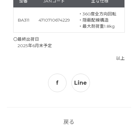
型番
JANコード
主な仕様
・360度全方向回転
BA311
4710710674229
・隠蔽配線構造
・最大耐荷重1.8kg
〇最終出荷日
2025年6月末予定
以上
f
Line
戻る