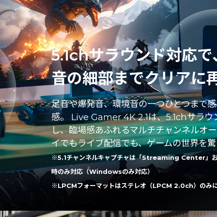
5.1chサラウンド対応で
音の細部までクリアに
足音や爆発音、環境音の一つひとつまで感
感。 Live Gamer 4K 2.1は、5.
し、臨場感あふれるマルチチャンネルオー
イでもライブ配信でも、ゲームの世界を驚
※5.1チャンネルキャプチャは「Streaming Center」お
時のみ対応（Windowsのみ対応）
※LPCMフォーマットはステレオ（LPCM 2.0ch）の