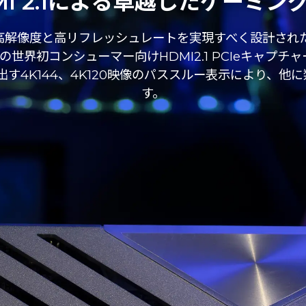
MI 2.1による卓越したゲーミン
解像度と高リフレッシュレートを実現すべく設計されたH
世界初コンシューマー向けHDMI2.1 PCIeキャプチャーカー
出す4K144、4K120映像のパススルー表示により、他
す。