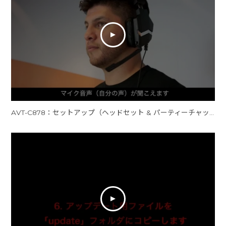
AVT-C878：セットアップ（ヘッドセット & パーティーチャット用端子の接続）