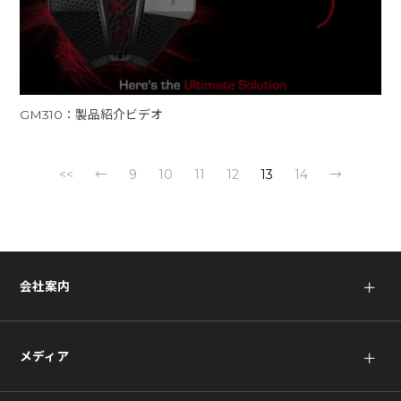
GM310：製品紹介ビデオ
<<
←
9
10
11
12
13
14
→
会社案内
＋
メディア
＋