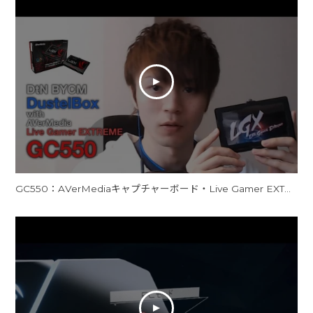
GC550：AVerMediaキャプチャーボード・Live Gamer EXTREAM「GC550」その実力