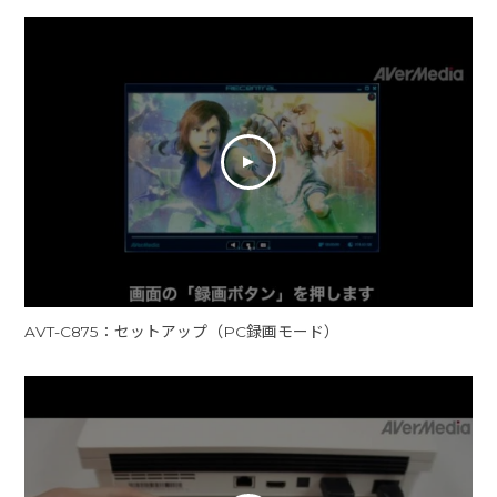
AVT-C875：セットアップ（PC録画モード）