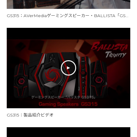
GS315：AVerMediaゲーミングスピーカー・BALLISTA「GS315」、その実力とは？
GS315：製品紹介ビデオ