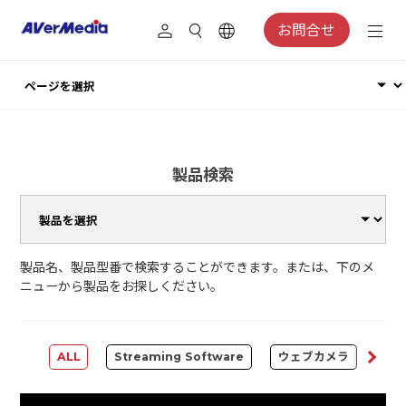
お問合せ
製品検索
製品名、製品型番で検索することができます。または、下のメ
ニューから製品をお探しください。
ALL
Streaming Software
ウェブカメラ
Cap