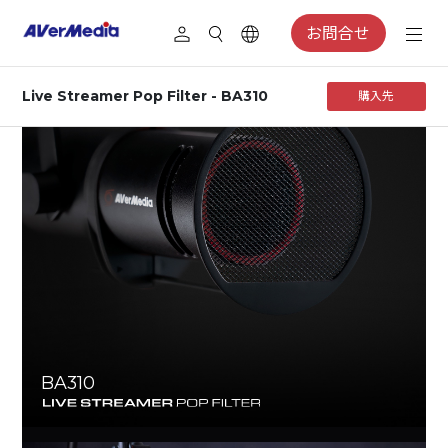
お問合せ
Live Streamer Pop Filter - BA310
購入先
BA310
AVerMedia Pop Filter