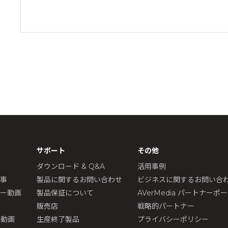
サポート
その他
ダウンロード & Q&A
活用事例
記事
製品に関するお問い合わせ
ビジネスに関するお問い合
ュー動画
製品保証について
AVerMedia パートナーポ
販売店
戦略的パートナー
ル動画
生産終了製品
プライバシーポリシー