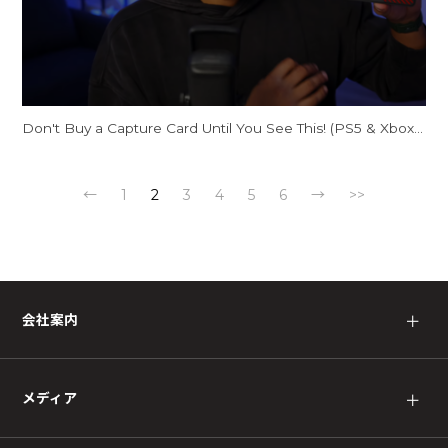
Don't Buy a Capture Card Until You See This! (PS5 & Xbox) | AVerMedia Live Gamer Ultra S
←
1
2
3
4
5
6
→
>>
会社案内
＋
メディア
＋