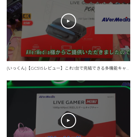
(いっくん)【GC515レビュー】これ1台で完結できる多機能キャプチャーデバイス！【いっくん】