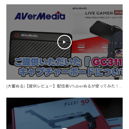
(大饗ぬる)【提供レビュー】配信者VTuberぬるが使ってみた！AVerMedia GC311キャプチャーボード【LIVE GAMER MINI】