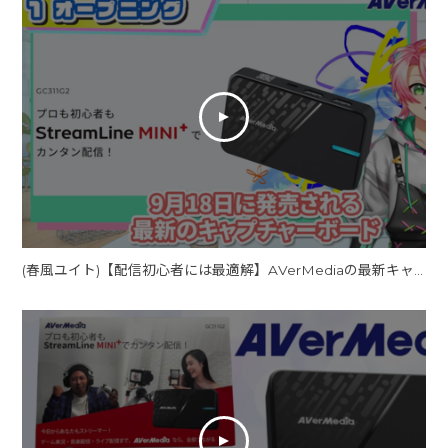
(春風ユイト)【配信初心者には最適解】AVerMediaの最新キャプチャーボード「GC311G2」が凄すぎた！【StreamLine MINI+(GC311G2) / AVerMedia】春風ユイト 製品レビュー