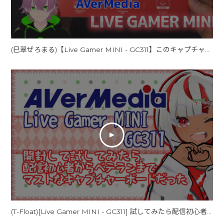
(巳翠ぜろまる)【Live Gamer MINI - GC311】このキャプチャーボードで配信を始めよう！【AVerMedia】
(T-Float)[Live Gamer MINI - GC311] 試してみたら配信初心者からベテランまでマストなキャプチャーボードだった