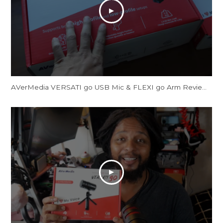
AVerMedia VERSATI go USB Mic & FLEXI go Arm Review: Creator's Dream Setup?