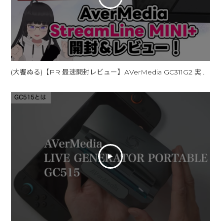
(大饗ぬる)【PR 最速開封レビュー】AVerMedia GC311G2 実機チェック！旧モデルとの比較もしてみた????✨