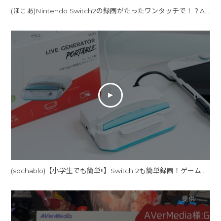
(ほこあ)Nintendo Switch2の録画がたったワンタッチで！？AVerMedia GC515でかんたんにゲーム実況を始めてみよう
(sochablo)【小学生でも簡単!!】Switch 2も簡単録画！ゲーム実況動画を作ってみた。ハードウェアエンコード機能 AVerMedia GC515