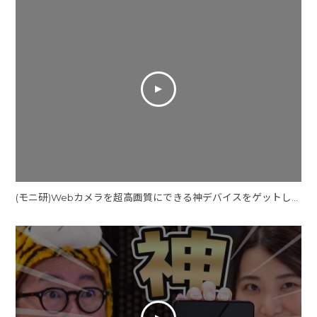
(モニ研)Webカメラを超高画質にできる神デバイスをゲットしてしまった【AVerMedia BU113】