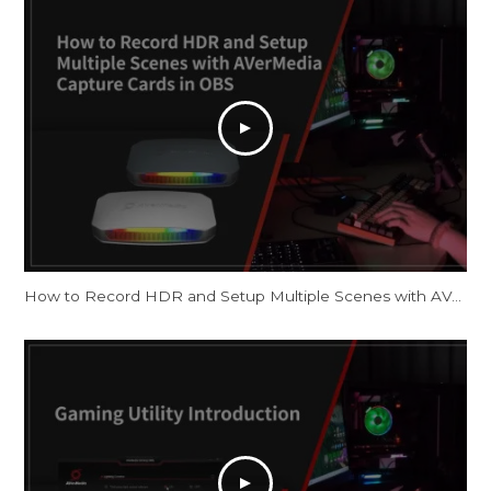
How to Record HDR and Setup Multiple Scenes with AVerMedia Capture Cards in OBS