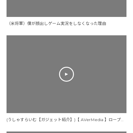
（米将軍）僕が顔出しゲーム実況をしなくなった理由
(うしゃすらいむ【ガジェット紹介】)【 AVerMedia 】ロープロファイルでも使える！とにかく動く最強マイクアーム。 | LIVE STREAMER ARM BA311