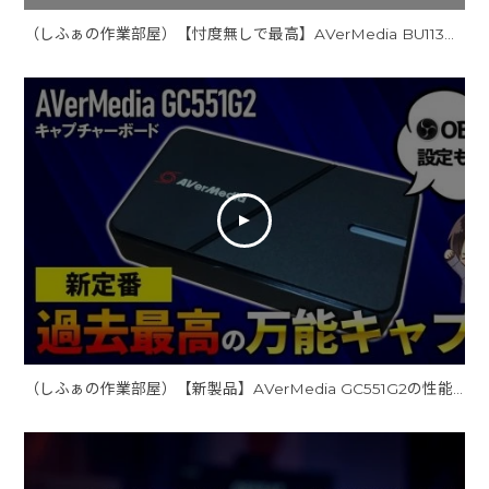
（しふぁの作業部屋）【忖度無しで最高】AVerMedia BU113の性能レビューと使い方！OBSでの設定方法も解説！
（しふぁの作業部屋）【新製品】AVerMedia GC551G2の性能レビューと使い方！OBSでの設定方法も解説！