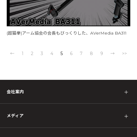
(超猫拳)アーム協会の会長もびっくりした、AVerMedia BA311
←
1
2
3
4
5
6
7
8
9
→
>>
会社案内
＋
メディア
＋